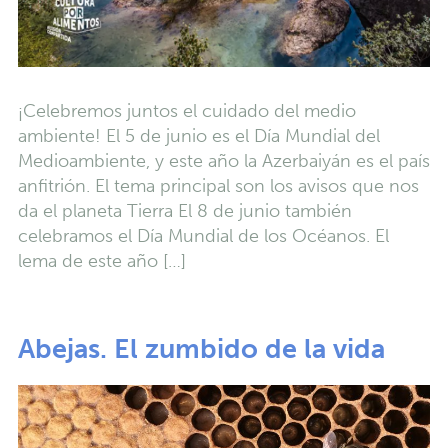
¡Celebremos juntos el cuidado del medio
ambiente! El 5 de junio es el Día Mundial del
Medioambiente, y este año la Azerbaiyán es el país
anfitrión. El tema principal son los avisos que nos
da el planeta Tierra El 8 de junio también
celebramos el Día Mundial de los Océanos. El
lema de este año […]
Abejas. El zumbido de la vida