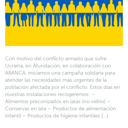
Con motivo del conflicto armado que sufre
Ucraína, en Afundación, en colaboración con
ABANCA, iniciamos una campaña solidaria para
atender las necesidades más urgentes de la
población afectada por el conflicto. Estos días en
nuestras instalaciones recogeremos: –
Alimentos preconizados en latas (no vidrio) –
Conservas en lata – Productos de alimentación
infantil – Productos de higiene infantiles […]