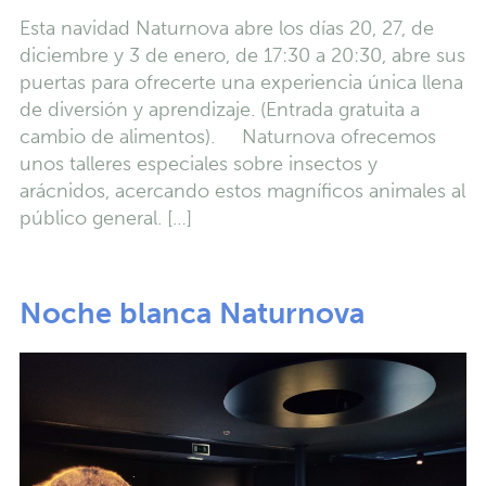
Esta navidad Naturnova abre los días 20, 27, de
diciembre y 3 de enero, de 17:30 a 20:30, abre sus
puertas para ofrecerte una experiencia única llena
de diversión y aprendizaje. (Entrada gratuita a
cambio de alimentos). Naturnova ofrecemos
unos talleres especiales sobre insectos y
arácnidos, acercando estos magníficos animales al
público general. […]
Noche blanca Naturnova