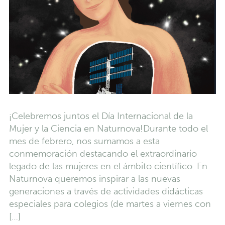
¡Celebremos juntos el Día Internacional de la
Mujer y la Ciencia en Naturnova!Durante todo el
mes de febrero, nos sumamos a esta
conmemoración destacando el extraordinario
legado de las mujeres en el ámbito científico. En
Naturnova queremos inspirar a las nuevas
generaciones a través de actividades didácticas
especiales para colegios (de martes a viernes con
[…]