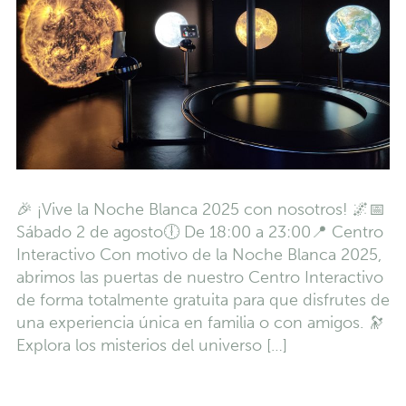
🎉 ¡Vive la Noche Blanca 2025 con nosotros! 🌌📅
Sábado 2 de agosto🕕 De 18:00 a 23:00📍 Centro
Interactivo Con motivo de la Noche Blanca 2025,
abrimos las puertas de nuestro Centro Interactivo
de forma totalmente gratuita para que disfrutes de
una experiencia única en familia o con amigos. 🔭
Explora los misterios del universo […]