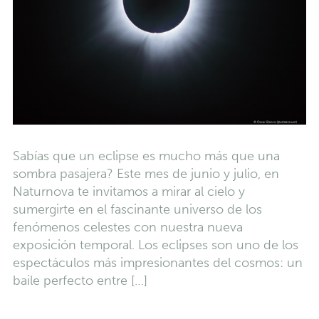
Sabías que un eclipse es mucho más que una
sombra pasajera? Este mes de junio y julio, en
Naturnova te invitamos a mirar al cielo y
sumergirte en el fascinante universo de los
fenómenos celestes con nuestra nueva
exposición temporal. Los eclipses son uno de los
espectáculos más impresionantes del cosmos: un
baile perfecto entre […]