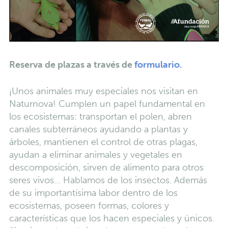
Reserva de plazas a través de
formulario.
¡Unos animales muy especiales nos visitan en
Naturnova! Cumplen un papel fundamental en
los ecosistemas: transportan el polen, abren
canales subterráneos ayudando a plantas y
árboles, mantienen el control de otras plagas,
ayudan a eliminar animales y vegetales en
descomposición, sirven de alimento para otros
seres vivos… Hablamos de los insectos. Además
de su importantísima labor dentro de los
ecosistemas, poseen formas, colores y
características que los hacen especiales y únicos.