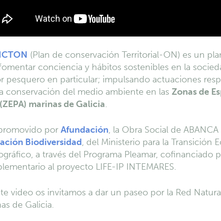
NCTON
(Plan de conservación Territorial-ON) es un pla
fomentar conciencia y hábitos sostenibles en la socied
r pesquero en particular; impulsando actuaciones res
la conservación del medio ambiente en las
Zonas de Es
(ZEPA) marinas de Galicia
.
 promovido por
Afundación
, la Obra Social de ABANCA
ación Biodiversidad
, del Ministerio para la Transición 
ráfico, a través del Programa Pleamar, cofinanciado p
lementario al proyecto LIFE-IP INTEMARES.
te video os invitamos a dar un paseo por la Red Natur
as de Galicia.