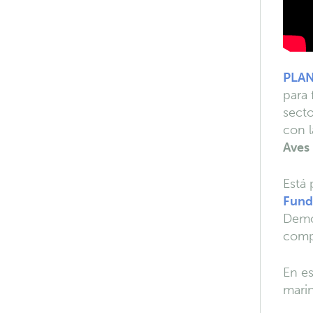
PLA
para 
secto
con 
Aves 
Está
Fund
Demog
comp
En es
marin