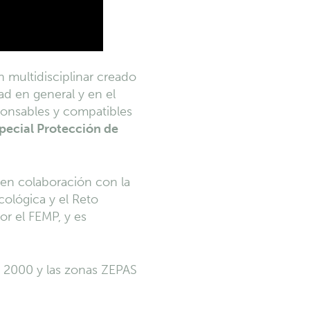
n multidisciplinar creado
ad en general y en el
ponsables y compatibles
pecial Protección de
 en colaboración con la
Ecológica y el Reto
or el FEMP, y es
a 2000 y las zonas ZEPAS