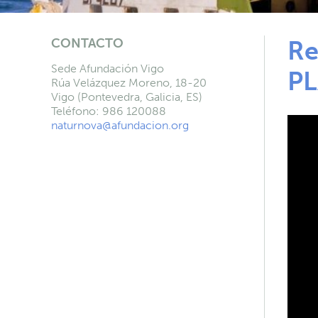
CONTACTO
Re
Sede Afundación Vigo
P
Rúa Velázquez Moreno, 18-20
Vigo (Pontevedra, Galicia, ES)
Teléfono: 986 120088
naturnova@afundacion.org