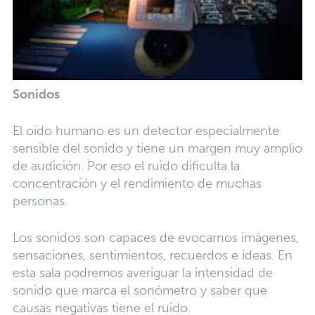
Sonidos
El oído humano es un detector especialmente
sensible del sonido y tiene un margen muy amplio
de audición. Por eso el ruido dificulta la
concentración y el rendimiento de muchas
personas.
Los sonidos son capaces de evocarnos imágenes,
sensaciones, sentimientos, recuerdos e ideas. En
esta sala podremos averiguar la intensidad de
sonido que marca el sonómetro y saber que
causas negativas tiene el ruido.