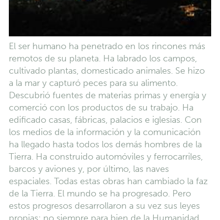
El ser humano ha penetrado en los rincones más
remotos de su planeta. Ha labrado los campos,
cultivado plantas, domesticado animales. Se hizo
a la mar y capturó peces para su alimento.
Descubrió fuentes de materias primas y energía y
comerció con los productos de su trabajo. Ha
edificado casas, fábricas, palacios e iglesias. Con
los medios de la información y la comunicación
ha llegado hasta todos los demás hombres de la
Tierra. Ha construido automóviles y ferrocarriles,
barcos y aviones y, por último, las naves
espaciales. Todas estas obras han cambiado la faz
de la Tierra. El mundo se ha progresado. Pero
estos progresos desarrollaron a su vez sus leyes
propias; no siempre para bien de la Humanidad.