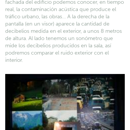
fachada del edificio podemos conocer, en tiempo
real, la contaminación acústica que produce el
tráfico urbano, las obras… A la derecha de la
pantalla (en un visor) aparece la cantidad de
decibelios medida en el exterior, a unos 8 metros
de altura. Al lado tenemos un sonómetro que
mide los decibelios producidos en la sala, así
podremos comparar el ruido exterior con el
interior.