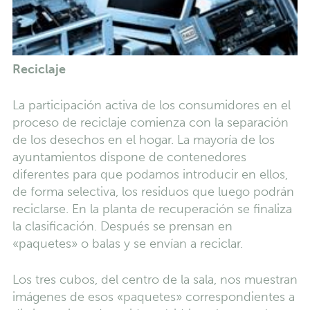
Reciclaje
La participación activa de los consumidores en el
proceso de reciclaje comienza con la separación
de los desechos en el hogar. La mayoría de los
ayuntamientos dispone de contenedores
diferentes para que podamos introducir en ellos,
de forma selectiva, los residuos que luego podrán
reciclarse. En la planta de recuperación se finaliza
la clasificación. Después se prensan en
«paquetes» o balas y se envían a reciclar.
Los tres cubos, del centro de la sala, nos muestran
imágenes de esos «paquetes» correspondientes a