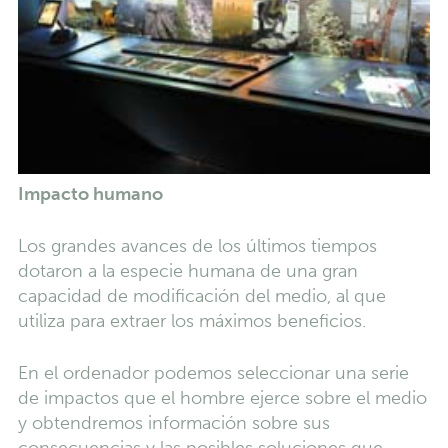
Impacto humano
Los grandes avances de los últimos tiempos
dotaron a la especie humana de una gran
capacidad de modificación del medio, al que
utiliza para extraer los máximos beneficios.
En el ordenador podemos seleccionar una serie
de impactos que el hombre ejerce sobre el medio
y obtendremos información sobre sus