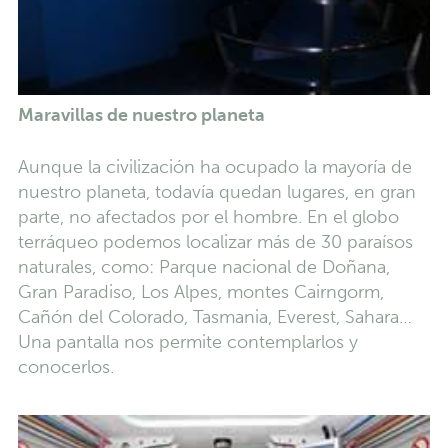
Maravillas de nuestro planeta
Aunque la civilización ha ocupado la mayoría de
nuestro planeta, todavía quedan lugares, en gran
parte, no afectados por el hombre. En el globo
terráqueo podemos localizar más de 30 paraísos
naturales, como: Parque nacional de Doñana,
Gran Paradiso, Los Alpes, montes Cairngorm,
Cañón del Colorado, Tasmania, Everest, Sahara…
Una pantalla nos permite contemplarlos y
conocerlos.