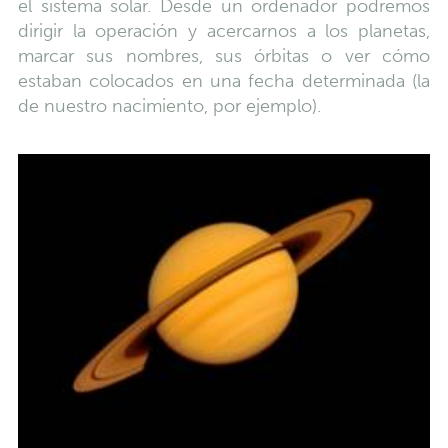
el sistema solar. Desde un ordenador podremos
dirigir la operación y acercarnos a los planetas,
marcar sus nombres, sus órbitas o ver cómo
estaban colocados en una fecha determinada (la
de nuestro nacimiento, por ejemplo).