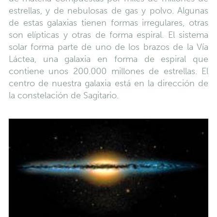
estrellas, y de nebulosas de gas y polvo. Algunas
de estas galaxias tienen formas irregulares, otras
son elípticas y otras de forma espiral. El sistema
solar forma parte de uno de los brazos de la Vía
Láctea, una galaxia en forma de espiral que
contiene unos 200.000 millones de estrellas. El
centro de nuestra galaxia está en la dirección de
la constelación de Sagitario.