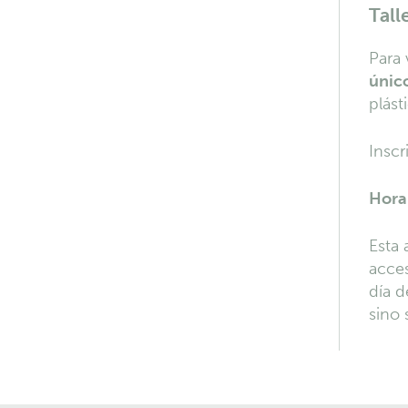
Tall
Para 
únic
plást
Inscr
Hora
Esta 
acces
día d
sino 