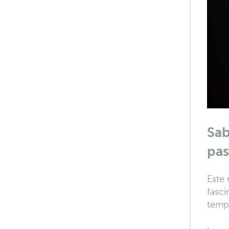
Sab
pas
Este
fasci
tempo