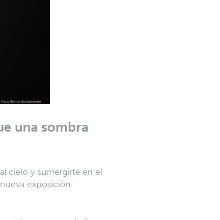
que una sombra
al cielo y sumergirte en el
 nueva exposición