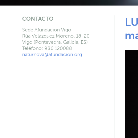
CONTACTO
LU
Sede Afundación Vigo
ma
Rúa Velázquez Moreno, 18-20
Vigo (Pontevedra, Galicia, ES)
Teléfono: 986 120088
naturnova@afundacion.org