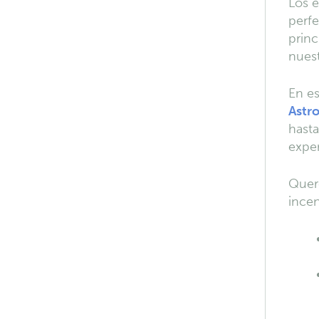
Los e
perfe
princ
nuest
En es
Astro
hasta
exper
Quere
ince