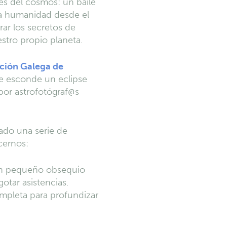
es del cosmos: un baile
 la humanidad desde el
ar los secretos de
estro propio planeta.
ción Galega de
ue esconde un eclipse
por astrofotógraf@s
ado una serie de
cernos:
 un pequeño obsequio
otar asistencias.
ompleta para profundizar