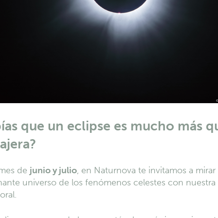
ías que un eclipse es mucho más 
ajera?
 mes de
junio y julio
, en Naturnova te invitamos a mirar 
nante universo de los fenómenos celestes con nuestra
ral.