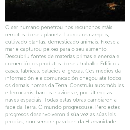
O ser humano penetrou nos recunchos máis
remotos do seu planeta. Labrou os campos,
cultivado plantas, domesticado animais. Fíxose á
mar e capturou peixes para o seu alimento.
Descubriu fontes de materias primas e enerxía e
comerció cos produtos do seu traballo. Edificou
casas, fábricas, palacios e igrexas. Cos medios da
información e a comunicación chegou ata todos
os demais homes da Terra. Construíu automóbiles
e ferrocarrís, barcos e avións e, por último, as
naves espaciais. Todas estas obras cambiaron a
face da Terra. O mundo progresouse. Pero estes
progresos desenvolveron á súa vez as súas leis
propias; non sempre para ben da Humanidade.