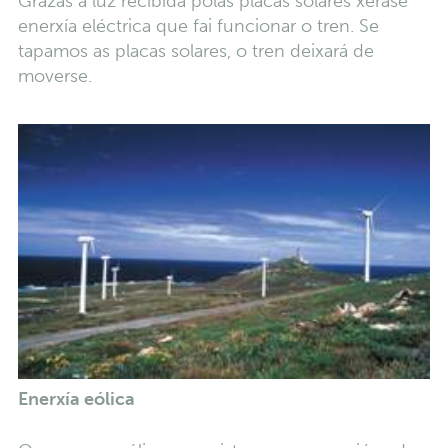
Grazas á luz recibida polas placas solares xérase
enerxía eléctrica que fai funcionar o tren. Se
tapamos as placas solares, o tren deixará de
moverse.
Enerxía eólica