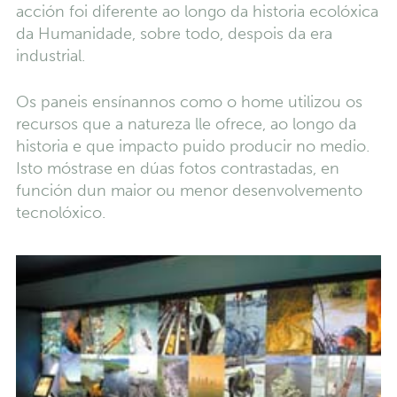
acción foi diferente ao longo da historia ecolóxica
da Humanidade, sobre todo, despois da era
industrial.
Os paneis ensínannos como o home utilizou os
recursos que a natureza lle ofrece, ao longo da
historia e que impacto puido producir no medio.
Isto móstrase en dúas fotos contrastadas, en
función dun maior ou menor desenvolvemento
tecnolóxico.