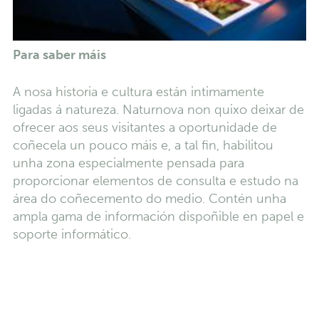
Para saber máis
A nosa historia e cultura están intimamente
ligadas á natureza. Naturnova non quixo deixar de
ofrecer aos seus visitantes a oportunidade de
coñecela un pouco máis e, a tal fin, habilitou
unha zona especialmente pensada para
proporcionar elementos de consulta e estudo na
área do coñecemento do medio. Contén unha
ampla gama de información dispoñible en papel e
soporte informático.