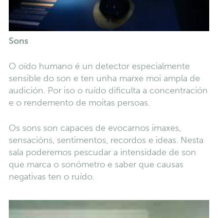
Sons
O oído humano é un detector especialmente
sensible do son e ten unha marxe moi ampla de
audición. Por iso o ruído dificulta a concentración
e o rendemento de moitas persoas.
Os sons son capaces de evocarnos imaxes,
sensacións, sentimentos, recordos e ideas. Nesta
sala poderemos pescudar a intensidade de son
que marca o sonómetro e saber que causas
negativas ten o ruído.