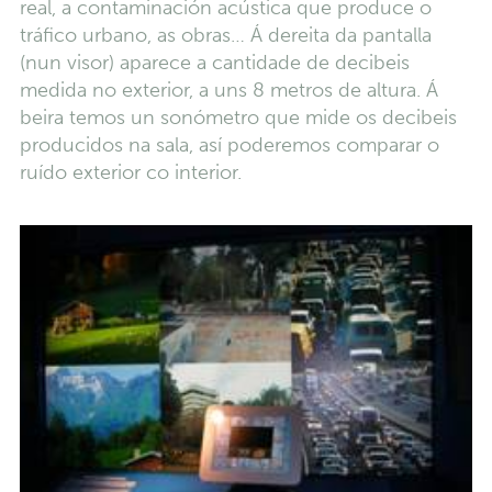
real, a contaminación acústica que produce o
tráfico urbano, as obras… Á dereita da pantalla
(nun visor) aparece a cantidade de decibeis
medida no exterior, a uns 8 metros de altura. Á
beira temos un sonómetro que mide os decibeis
producidos na sala, así poderemos comparar o
ruído exterior co interior.