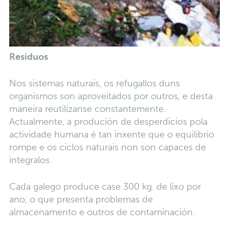
Residuos
Nos sistemas naturais, os refugallos duns
organismos son aproveitados por outros, e desta
maneira reutilízanse constantemente.
Actualmente, a produción de desperdicios pola
actividade humana é tan inxente que o equilibrio
rompe e os ciclos naturais non son capaces de
integralos.
Cada galego produce case 300 kg. de lixo por
ano, o que presenta problemas de
almacenamento e outros de contaminación.