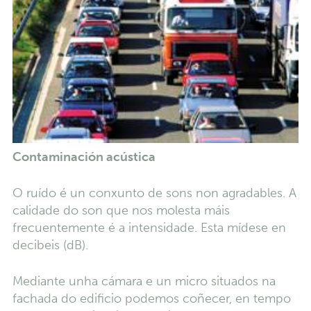
Contaminación acústica
O ruído é un conxunto de sons non agradables. A
calidade do son que nos molesta máis
frecuentemente é a intensidade. Esta mídese en
decibeis (dB).
Mediante unha cámara e un micro situados na
fachada do edificio podemos coñecer, en tempo