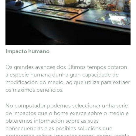
Impacto humano
Os grandes avances dos últimos tempos dotaron
á especie humana dunha gran capacidade de
modificación do medio, ao que utiliza para extraer
os máximos beneficios.
No computador podemos seleccionar unha serie
de impactos que o home exerce sobre o medio e
obteremos información sobre as súas
consecuencias e as posibles solucións que