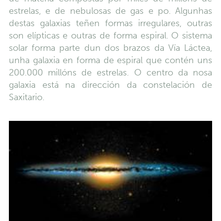
estrelas, e de nebulosas de gas e po. Algunhas
destas galaxias teñen formas irregulares, outras
son elípticas e outras de forma espiral. O sistema
solar forma parte dun dos brazos da Vía Láctea,
unha galaxia en forma de espiral que contén uns
200.000 millóns de estrelas. O centro da nosa
galaxia está na dirección da constelación de
Saxitario.