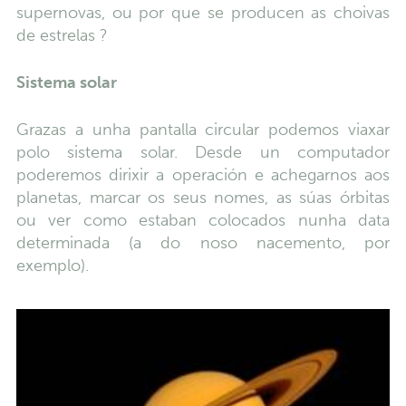
supernovas, ou por que se producen as choivas
de estrelas ?
Sistema solar
Grazas a unha pantalla circular podemos viaxar
polo sistema solar. Desde un computador
poderemos dirixir a operación e achegarnos aos
planetas, marcar os seus nomes, as súas órbitas
ou ver como estaban colocados nunha data
determinada (a do noso nacemento, por
exemplo).