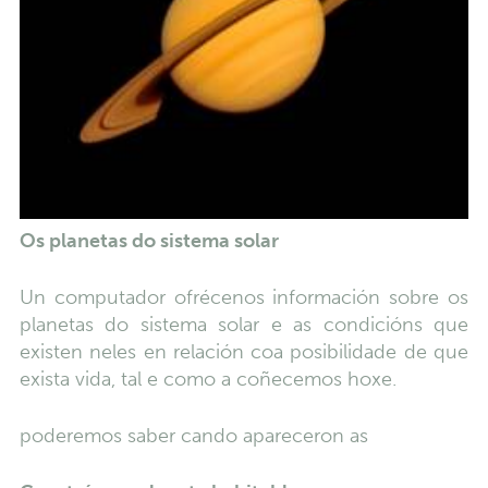
Os planetas do sistema solar
Un computador ofrécenos información sobre os
planetas do sistema solar e as condicións que
existen neles en relación coa posibilidade de que
exista vida, tal e como a coñecemos hoxe.
poderemos saber cando apareceron as