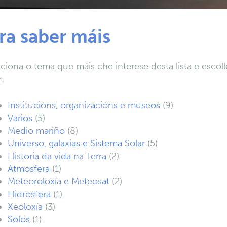
ra saber máis
ciona o tema que máis che interese desta lista e escol
r:
Institucións, organizacións e museos
(9)
Varios
(5)
Medio mariño
(8)
Universo, galaxias e Sistema Solar
(5)
Historia da vida na Terra
(2)
Atmosfera
(1)
Meteoroloxía e Meteosat
(2)
Hidrosfera
(1)
Xeoloxía
(3)
Solos
(1)