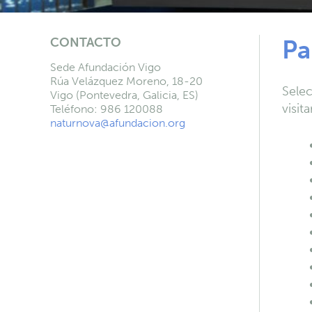
CONTACTO
Pa
Sede Afundación Vigo
Rúa Velázquez Moreno, 18-20
Selec
Vigo (Pontevedra, Galicia, ES)
visita
Teléfono: 986 120088
naturnova@afundacion.org