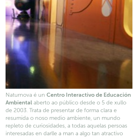
Naturnova é un
Centro Interactivo de Educación
Ambiental
aberto ao público desde o 5 de xullo
de 2003. Trata de presentar de forma clara e
resumida o noso medio ambiente, un mundo
repleto de curiosidades, a todas aquelas persoas
interesadas en darlle a man a algo tan atractivo