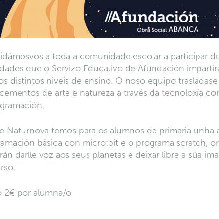
idámosvos a toda a comunidade escolar a participar 
idades que o Servizo Educativo de Afundación impartir
os distintos niveis de ensino. O noso equipo trasládas
ementos de arte e natureza a través da tecnoloxía co
ogramación.
e Naturnova temos para os alumnos de primaria unha a
ramación básica con micro:bit e o programa scratch, o
án darlle voz aos seus planetas e deixar libre a súa im
rso.
o 2€ por alumna/o