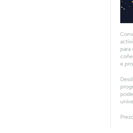
Conv
activ
para 
coñec
e pr
Desd
prog
poder
unive
Prez