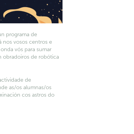
dun programa de
á nos vosos centros e
e onda vós para sumar
n obradoiros de robótica
ctividade de
nde as/os alumnas/os
axinación cos astros do