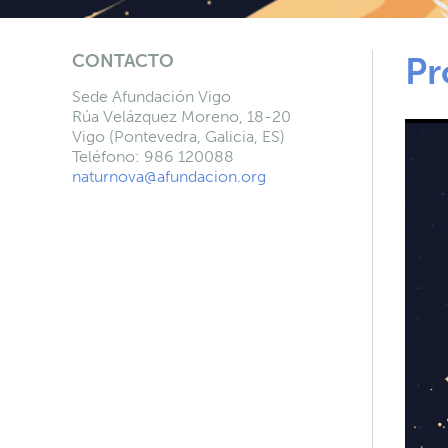
CONTACTO
Pr
Sede Afundación Vigo
Rúa Velázquez Moreno, 18-20
Vigo (Pontevedra, Galicia, ES)
Teléfono: 986 120088
naturnova@afundacion.org