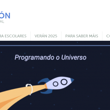
IÓN
AL
RA ESCOLARES
VERÁN 2025
PARA SABER MÁIS
C