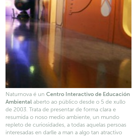
Naturnova é un
Centro Interactivo de Educación
Ambiental
aberto ao público desde o 5 de xullo
de 2003. Trata de presentar de forma clara e
resumida o noso medio ambiente, un mundo
repleto de curiosidades, a todas aquelas persoas
interesadas en darlle a man a algo tan atractivo