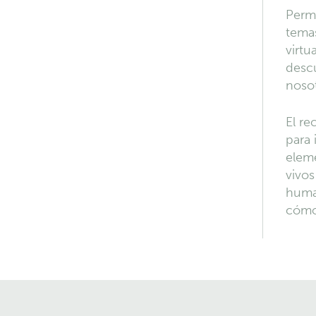
Permi
temas
virtu
descu
nosot
El re
para 
eleme
vivos
human
cómo,