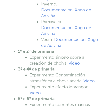
Inverno.
Documentación
.
Xogo de
Adiviña
Primaveira.
Documentación
.
Xogo de
Adiviña
Verán.
Documentación.
Xogo
de Adiviña
1º e 2º de primaria
Experimento sinxelo sobre a
creación de choiva.
Video
3º e 4º de primaria
Experimento Contaminación
atmosférica e chova áceda.
Video
Experimento efecto Marangoni.
Video
5º e 6º de primaria
Experimento correntes mariñas.