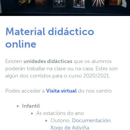
Material didáctico
online
Existen
unidades didácticas
que os alumnos
poderán traballar na clase ou na casa. Estes son
algún dos contidos para o curso 2020/2021.
Podes acceder a
Visita virtual
do nos centro
Infantil
As estacións do ano
Outono.
Documentación.
Xogo de Adiviña