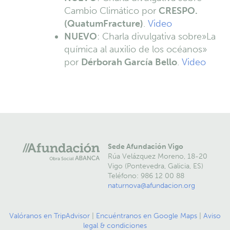
Cambio Climático por
CRESPO.
(QuatumFracture)
.
Video
NUEVO
: Charla divulgativa sobre»La
química al auxilio de los océanos»
por
Dérborah García Bello
.
Video
Sede Afundación Vigo
Rúa Velázquez Moreno, 18-20
Vigo (Pontevedra, Galicia, ES)
Teléfono: 986 12 00 88
naturnova@afundacion.org
Valóranos en TripAdvisor
|
Encuéntranos en Google Maps
|
Aviso
legal & condiciones