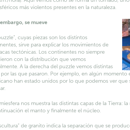
km./hora). Aquí vemos como se forma un tornado, uno
féricos más violentos presentes en la naturaleza.
n embargo, se mueve
uzzle”, cuyas piezas son los distintos
nentes, sirve para explicar los movimientos de
lacas tectónicas. Los continentes no siempre
ieron con la distribución que vemos
lmente. A la derecha del puzzle vemos distintas
 por las que pasaron. Por ejemplo, en algún momento el
icano han estado unidos por lo que podemos ver que 
ar.
miesfera nos muestra las distintas capas de la Tierra: la
tinuación el manto y finalmente el núcleo.
scultura” de granito indica la separación que se produc