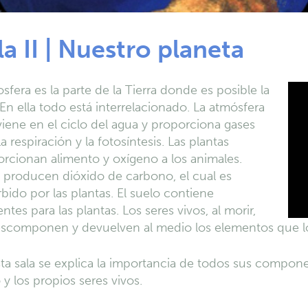
la II | Nuestro planeta
osfera es la parte de la Tierra donde es posible la
 En ella todo está interrelacionado. La atmósfera
viene en el ciclo del agua y proporciona gases
la respiración y la fotosíntesis. Las plantas
rcionan alimento y oxígeno a los animales.
 producen dióxido de carbono, el cual es
bido por las plantas. El suelo contiene
entes para las plantas. Los seres vivos, al morir,
escomponen y devuelven al medio los elementos que 
ta sala se explica la importancia de todos sus component
 y los propios seres vivos.