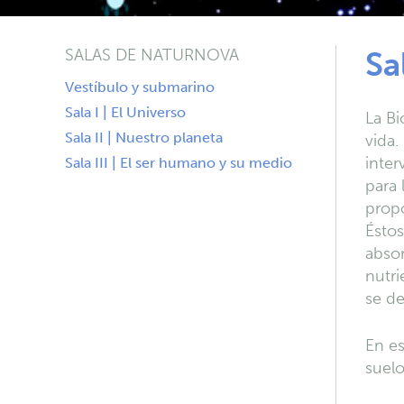
SALAS DE NATURNOVA
Sa
Vestíbulo y submarino
Sala I | El Universo
La Bi
Sala II | Nuestro planeta
vida.
inter
Sala III | El ser humano y su medio
para 
propo
Éstos
absor
nutri
se d
En es
suelo