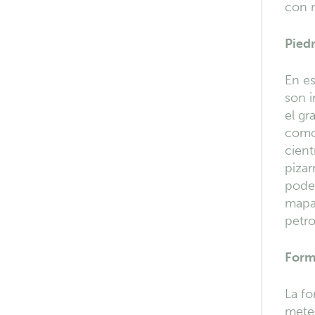
con 
Piedr
En e
son i
el gr
como 
cient
pizar
podem
mapa
petro
Form
La f
meteo