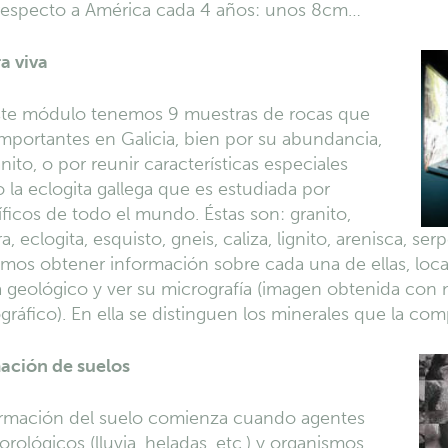
respecto a América cada 4 años: unos 8cm…
a viva
ste módulo tenemos 9 muestras de rocas que
mportantes en Galicia, bien por su abundancia,
anito, o por reunir características especiales
la eclogita gallega que es estudiada por
íficos de todo el mundo. Éstas son: granito,
ra, eclogita, esquisto, gneis, caliza, lignito, arenisca, se
os obtener información sobre cada una de ellas, locali
 geológico y ver su micrografía (imagen obtenida con
gráfico). En ella se distinguen los minerales que la co
ación de suelos
ormación del suelo comienza cuando agentes
rológicos (lluvia, heladas, etc.) y organismos