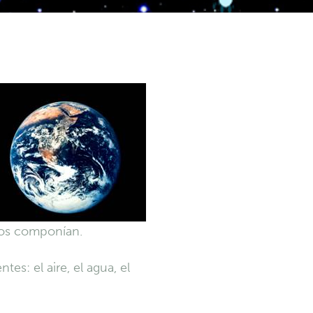
los componían.
es: el aire, el agua, el