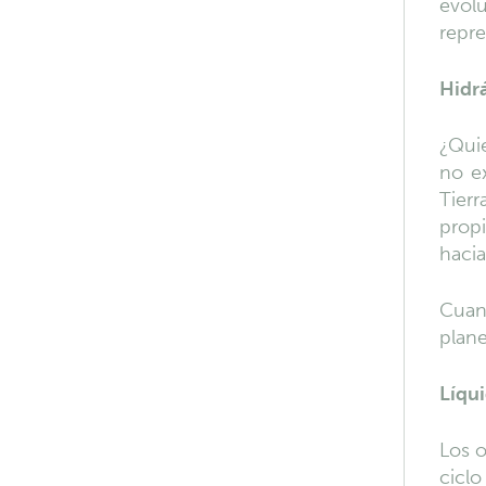
evolu
repre
Hidr
¿Quie
no ex
Tier
prop
hacia
Cuan
plane
Líqu
Los o
ciclo