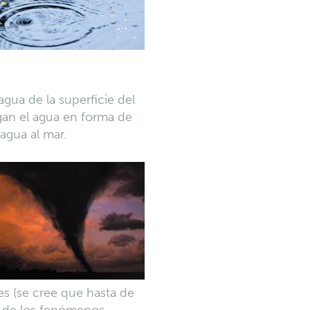
agua de la superficie del
gan el agua en forma de
 agua al mar.
des (se cree que hasta de