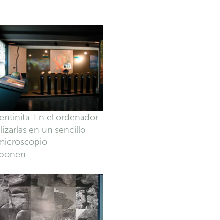
rpentinita. En el ordenador
zarlas en un sencillo
 microscopio
mponen.