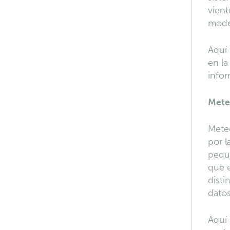
vient
mode
Aquí 
en la
infor
Mete
Meteo
por l
peque
que e
disti
datos
Aquí