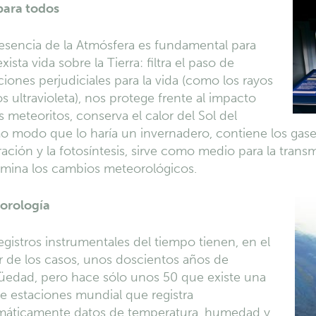
para todos
esencia de la Atmósfera es fundamental para
xista vida sobre la Tierra: filtra el paso de
ciones perjudiciales para la vida (como los rayos
os ultravioleta), nos protege frente al impacto
s meteoritos, conserva el calor del Sol del
 modo que lo haría un invernadero, contiene los gases
ración y la fotosíntesis, sirve como medio para la trans
rmina los cambios meteorológicos.
orología
egistros instrumentales del tiempo tienen, en el
 de los casos, unos doscientos años de
üedad, pero hace sólo unos 50 que existe una
e estaciones mundial que registra
emáticamente datos de temperatura, humedad y