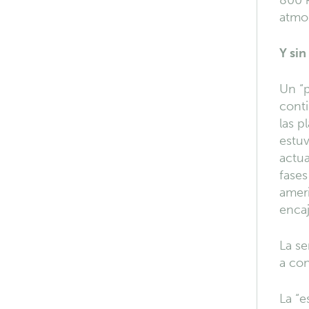
800 
atmos
Y si
Un “p
conti
las p
estuv
actua
fases
amer
encaj
La se
a con
La “e