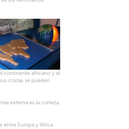
 de los fenómenos
 continente africano y el
sus costas se pueden
 más externa es la corteza,
e entre Europa y África