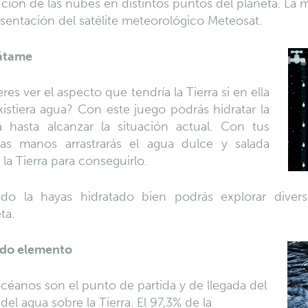
ción de las nubes en distintos puntos del planeta. La
sentación del satélite meteorológico Meteosat.
átame
res ver el aspecto que tendría la Tierra si en ella
istiera agua? Con este juego podrás hidratar la
ra hasta alcanzar la situación actual. Con tus
ias manos arrastrarás el agua dulce y salada
 la Tierra para conseguirlo.
do la hayas hidratado bien podrás explorar diver
ta.
ido elemento
céanos son el punto de partida y de llegada del
 del agua sobre la Tierra. El 97,3% de la