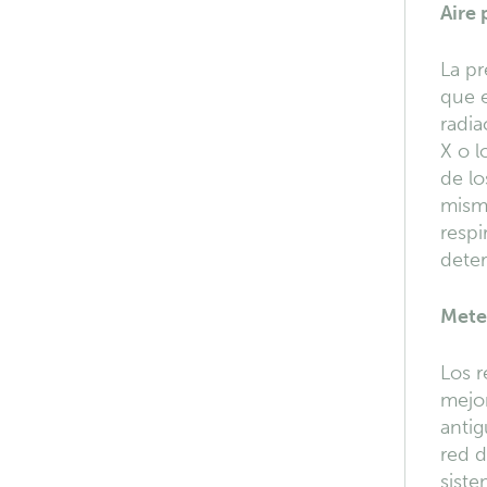
Aire 
La pr
que e
radia
X o l
de lo
mismo
respi
dete
Mete
Los r
mejor
antig
red d
sist