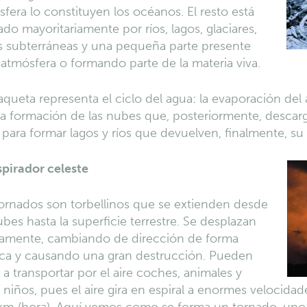
sfera lo constituyen los océanos. El resto está
do mayoritariamente por ríos, lagos, glaciares,
s subterráneas y una pequeña parte presente
 atmósfera o formando parte de la materia viva.
queta representa el ciclo del agua: la evaporación del 
la formación de las nubes que, posteriormente, descar
a para formar lagos y ríos que devuelven, finalmente, su
pirador celeste
ornados son torbellinos que se extienden desde
ubes hasta la superficie terrestre. Se desplazan
damente, cambiando de dirección de forma
ica y causando una gran destrucción. Pueden
r a transportar por el aire coches, animales y
 niños, pues el aire gira en espiral a enormes velocida