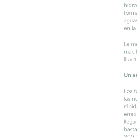
hidro
forma
agua
en la
La ma
mar, 
lluvi
Un as
Los t
las n
rápi
errát
llega
hasta