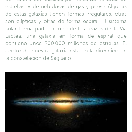
estrellas, y de nebulosas de gas y polvo. Algunas
de estas galaxias tienen formas irregulares, otras
son elípticas y otras de forma espiral. El sistema
solar forma parte de uno de los brazos de la Vía
Láctea, una galaxia en forma de espiral que
contiene unos 200.000 millones de estrellas. El
centro de nuestra galaxia está en la dirección de
la constelación de Sagitario.