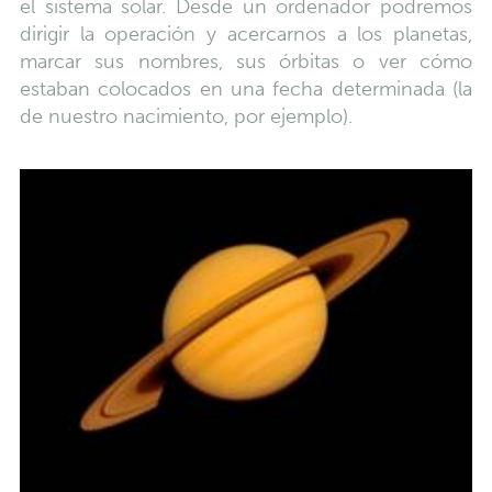
el sistema solar. Desde un ordenador podremos
dirigir la operación y acercarnos a los planetas,
marcar sus nombres, sus órbitas o ver cómo
estaban colocados en una fecha determinada (la
de nuestro nacimiento, por ejemplo).