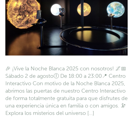
🎉 ¡Vive la Noche Blanca 2025 con nosotros! 🌌📅
Sábado 2 de agosto🕕 De 18:00 a 23:00📍 Centro
Interactivo Con motivo de la Noche Blanca 2025,
abrimos las puertas de nuestro Centro Interactivo
de forma totalmente gratuita para que disfrutes de
una experiencia única en familia o con amigos. 🔭
Explora los misterios del universo […]