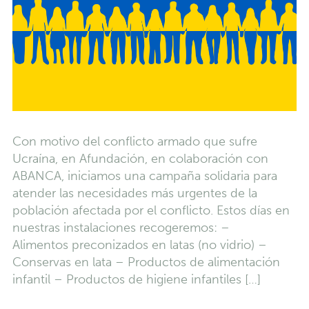
Con motivo del conflicto armado que sufre
Ucraína, en Afundación, en colaboración con
ABANCA, iniciamos una campaña solidaria para
atender las necesidades más urgentes de la
población afectada por el conflicto. Estos días en
nuestras instalaciones recogeremos: –
Alimentos preconizados en latas (no vidrio) –
Conservas en lata – Productos de alimentación
infantil – Productos de higiene infantiles […]