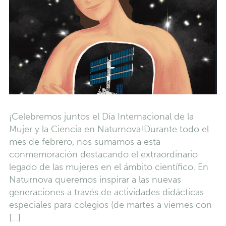
¡Celebremos juntos el Día Internacional de la
Mujer y la Ciencia en Naturnova!Durante todo el
mes de febrero, nos sumamos a esta
conmemoración destacando el extraordinario
legado de las mujeres en el ámbito científico. En
Naturnova queremos inspirar a las nuevas
generaciones a través de actividades didácticas
especiales para colegios (de martes a viernes con
[…]