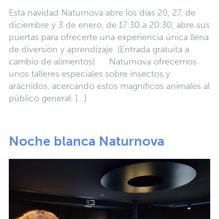
Esta navidad Naturnova abre los días 20, 27, de
diciembre y 3 de enero, de 17:30 a 20:30, abre sus
puertas para ofrecerte una experiencia única llena
de diversión y aprendizaje. (Entrada gratuita a
cambio de alimentos). Naturnova ofrecemos
unos talleres especiales sobre insectos y
arácnidos, acercando estos magníficos animales al
público general. […]
Noche blanca Naturnova