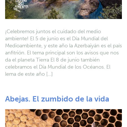
¡Celebremos juntos el cuidado del medio
ambiente! El 5 de junio es el Día Mundial del
Medioambiente, y este año la Azerbaiyán es el país
anfitrión. El tema principal son los avisos que nos
da el planeta Tierra El 8 de junio también
celebramos el Día Mundial de los Océanos. El
lema de este año […]
Abejas. El zumbido de la vida