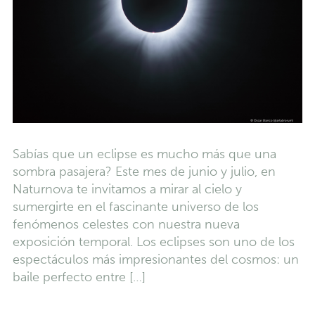
Sabías que un eclipse es mucho más que una
sombra pasajera? Este mes de junio y julio, en
Naturnova te invitamos a mirar al cielo y
sumergirte en el fascinante universo de los
fenómenos celestes con nuestra nueva
exposición temporal. Los eclipses son uno de los
espectáculos más impresionantes del cosmos: un
baile perfecto entre […]