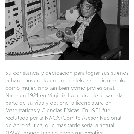
Su constancia y dedicación para lograr sus sueños
la han convertido en un modelo a seguir, no solo
como mujer, sino también como profesional.
Nace en 1921 en Virginia, lugar donde desarrolla
parte de su vida y obtiene la licenciatura en
Matemáticas y Ciencias Físicas. En 1951 fue
reclutada por la NACA (Comité Asesor Nacional
de Aeronáutica, que más tarde sería la actual
NASA), donde trabajó como matemática